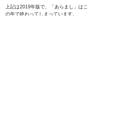
上記は2019年版で、「あらまし」はこ
の年で終わってしまっています。
今は「労働関係法のポイント」という
名前の冊子になっています。
(あらましが使いやすかったので残念)
お近くの労働基準監督署で、無料でい
ただけるので、まずはこちらをおすす
めします。
その他、条文等を調べたいときには、
政府が運営する
e-GOV法令検索
 はネッ
ト上で検索できるのでとても便利で
す。
ご参考までに。