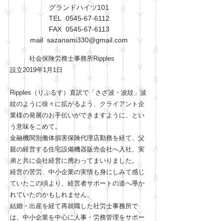
​グランドハイツ101
TEL
0545-67-6112
FAX
0545-67-6113
mail
sazanami330@gmail.com
社会保険労務士事務所Ripples
設立2019年1月1日
Ripples（りぷるす）直訳で「さざ波・波紋」波
紋のように徐々に拡がるよう、クライアント企
業様の発展のお手伝いができますように、とい
う意味をこめて。
金融機関別働体損害保険代理店勤務を経て、父
親の経営する住宅設備機器販売会社へ入社、実
弟と共に会社経営に携わってまいりました。
経営の苦労、中小企業の実情も身にしみて感じ
ていたこの頃より、経営者サポートの道へ導か
れていたのかもしれません。
結婚・出産を経て再就職した社労士事務所で
は、中小企業を中心に人事・労務管理をサポー