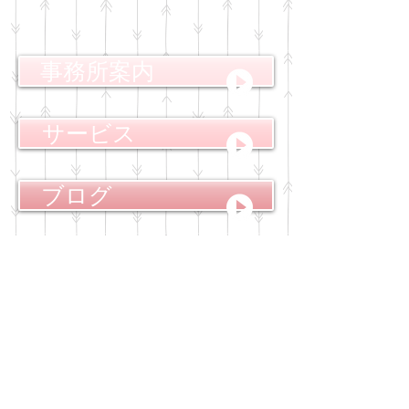
事務所案内
サービス
ブログ
【社会保険労務士】とは?
社労士は、社会保険労務士法に基づいた国家
資格者です。
企業の成長には、お金、モノ、人材が必要と
されておりますが、社労士はその中でも人材
に関する専門家であり、「労働及び社会保険
に関する法令の円滑な実施に寄与するととも
に、事業の健全な発達と労働者等の福祉の向
上に資すること」を目的として、業務を行っ