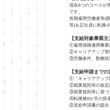
現在6つのコースが
です。
有期雇用労働者等(
等)を正社員に転換さ
【支給対象事業主
①雇用保険適用事業
②キャリアアップ管
③労働条件、勤務状
【支給申請までの
①「キャリアアップ
②就業規則等の改定
③就業規則等に基づ
④転換後6か月の賃
⑤支給申請書の提出