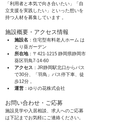
「利用者と本気で向き合いたい」「自
立支援を実践したい」といった想いを
持つ人材を募集しています 。  
施設概要・アクセス情報
施設名
：住宅型有料老人ホーム は
とり葵ガーデン   
所在地
：〒421-1215 静岡県静岡市
葵区羽鳥7-14-60   
アクセス
：JR静岡駅北口からバス
で30分、「羽鳥」バス停下車、徒
歩12分 。  
運営
：ゆりの花株式会社   
お問い合わせ・ご応募
施設見学や入居相談、求人へのご応募
は下記までお気軽にご連絡ください。
お電話（入居相談・求人共通）
：