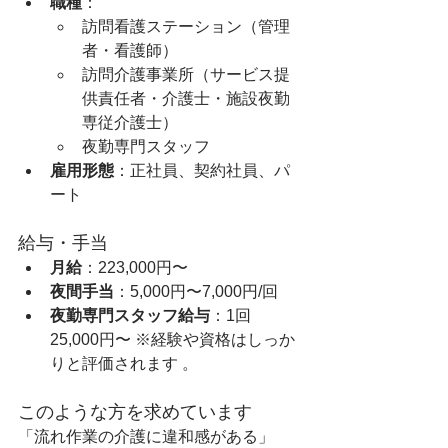
職種
：
訪問看護ステーション（管理
者・看護師）   
訪問介護事業所（サービス提
供責任者・介護士・施設夜勤
専従介護士）   
夜勤専門スタッフ   
雇用形態
：正社員、契約社員、パ
ート   
給与・手当
月給
：223,000円〜   
夜間手当
：5,000円〜7,000円/回   
夜勤専門スタッフ給与
：1回 
25,000円〜 ※経験や資格はしっか
りと評価されます 。  
このような方を求めています
「流れ作業の介護に違和感がある」